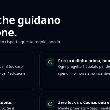
 che guidano
one.
on rispetta queste regole, non lo
Prezzo definito prima, no
per il tuo caso
Ogni progetto è quotato per del
o per "soluzione
spendi, noi non siamo incentivat
subito.
Zero lock-in. Codice, dati e
vo. Se il
Niente proprietary SaaS, nient