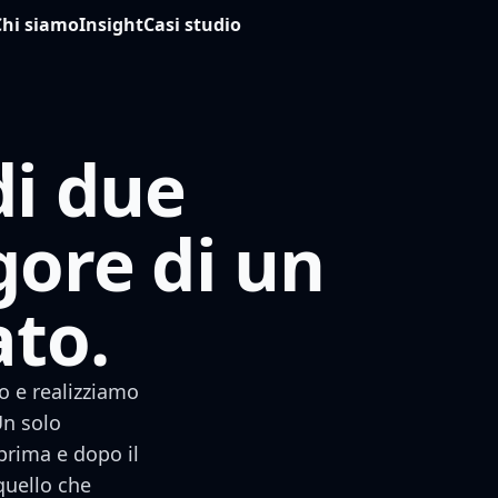
Chi siamo
Insight
Casi studio
di due
igore di un
ato.
o e realizziamo
Un solo
 prima e dopo il
quello che