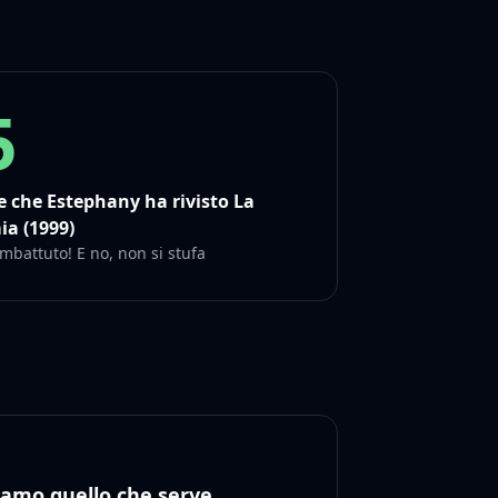
5
e che Estephany ha rivisto La
a (1999)
mbattuto! E no, non si stufa
iamo quello che serve