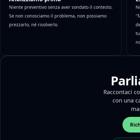
Niente preventivo senza aver sondato il contesto.
Ni
Se non conosciamo il problema, non possiamo
"f
prezzarlo, né risolverlo.
de
t
no
Parl
Raccontaci co
con una ca
man
Ric