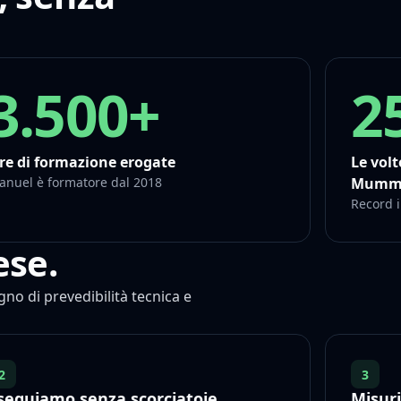
3.500+
2
re di formazione erogate
Le volt
anuel è formatore dal 2018
Mummi
Record i
ese.
o di prevedibilità tecnica e
2
3
seguiamo senza scorciatoie
Misur