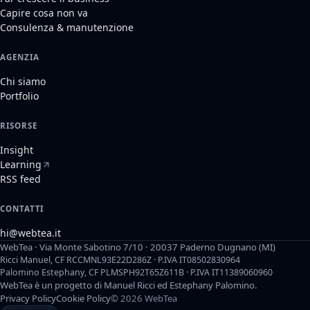
Capire cosa non va
Consulenza & manutenzione
AGENZIA
Chi siamo
Portfolio
RISORSE
Insight
Learning
RSS feed
CONTATTI
hi@webtea.it
WebTea · Via Monte Sabotino 7/10 · 20037 Paderno Dugnano (MI)
Ricci Manuel, CF RCCMNL93E22D286Z · P.IVA IT08502830964
Palomino Estephany, CF PLMSPH92T65Z611B · P.IVA IT11389060960
WebTea è un progetto di Manuel Ricci ed Estephany Palomino.
Privacy Policy
Cookie Policy
© 2026 WebTea