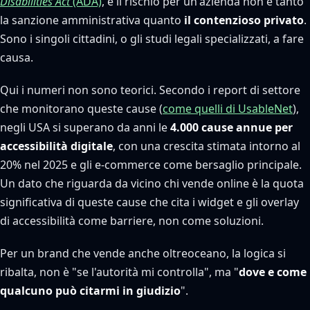
Disabilities Act
(ADA)
, e il rischio per un'azienda non è tanto
la sanzione amministrativa quanto
il contenzioso privato
.
Sono i singoli cittadini, o gli studi legali specializzati, a fare
causa.
Qui i numeri non sono teorici. Secondo i report di settore
che monitorano queste cause (
come quelli di UsableNet
),
negli USA si superano da anni le
4.000 cause annue per
accessibilità digitale
, con una crescita stimata intorno al
20% nel 2025 e gli e-commerce come bersaglio principale.
Un dato che riguarda da vicino chi vende online è la quota
significativa di queste cause che cita i widget e gli overlay
di accessibilità come barriere, non come soluzioni.
Per un brand che vende anche oltreoceano, la logica si
ribalta, non è "se l'autorità mi controlla", ma "
dove e come
qualcuno può citarmi in giudizio
".